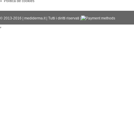
» Política de cookies
© 2013-2016
|
mediderma.it
|
Tutti i diritti riservati
|